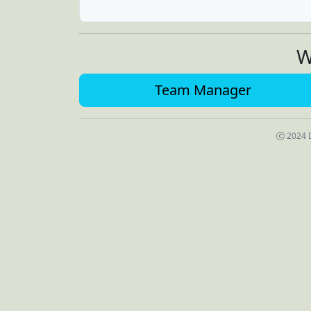
W
Team Manager
2024 D