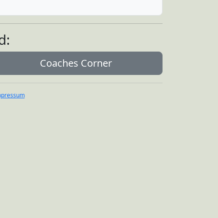
d:
Coaches Corner
mpressum