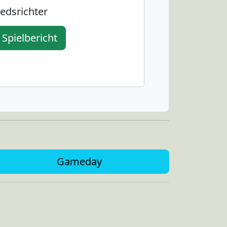
edsrichter
Spielbericht
Gameday