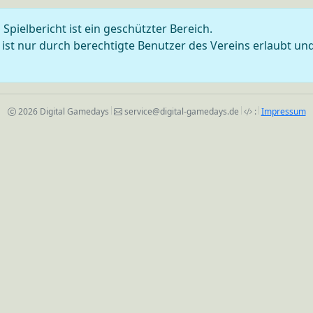
 Spielbericht ist ein geschützter Bereich.
st nur durch berechtigte Benutzer des Vereins erlaubt und 
2026 Digital Gamedays
service@digital-gamedays.de
:
Impressum