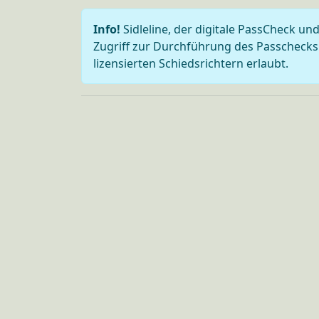
Info!
Sidleline, der digitale PassCheck und
Zugriff zur Durchführung des Passchecks i
lizensierten Schiedsrichtern erlaubt.